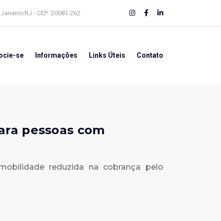
e Janeiro/RJ - CEP: 20081-262
ocie-se
Informações
Links Úteis
Contato
para pessoas com
obilidade reduzida na cobrança pelo