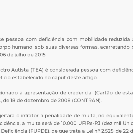
ra-se pessoa com deficiência com mobilidade reduzid
orpo humano, sob suas diversas formas, acarretando
06 de julho de 2015.
tro Autista (TEA) é considerada pessoa com deficiência
ício estabelecido no caput deste artigo.
dicionado à apresentação de credencial (Cartão de es
4, de 18 de dezembro de 2008 (CONTRAN).
jeitará o infrator à penalidade de multa, no equivalen
ncidência, a multa será de 10.000 UFIRs-RJ (dez mil Unid
iciência (FUPDE), de que trata a Lei n.º 2.525, de 22 d