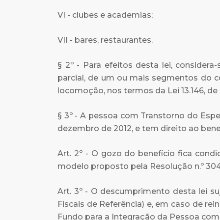
VI - clubes e academias;
VII - bares, restaurantes.
§ 2º - Para efeitos desta lei, conside
parcial, de um ou mais segmentos do c
locomoção, nos termos da Lei 13.146, de 
§ 3º - A pessoa com Transtorno do Espec
dezembro de 2012, e tem direito ao benef
Art. 2º - O gozo do benefício fica con
modelo proposto pela Resolução n.º 30
Art. 3º - O descumprimento desta lei su
Fiscais de Referência) e, em caso de rei
Fundo para a Integração da Pessoa com Def