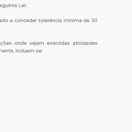
guinte Lei:
igado a conceder tolerância mínima de 30
lações onde sejam exercidas atividades
mente, incluem-se: